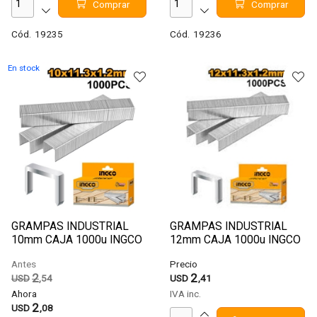
Comprar
Comprar
Cód.
19235
Cód.
19236
En stock
GRAMPAS INDUSTRIAL
GRAMPAS INDUSTRIAL
10mm CAJA 1000u INGCO
12mm CAJA 1000u INGCO
STS0210 PARA HSG1404
STS0212 PARA HSG1404
Antes
Precio
2
2
USD
,54
USD
,41
Ahora
IVA inc.
2
USD
,08