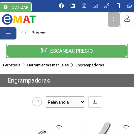
La compra está vacía.
MI COMPRA
COTIZAR
ESCANEAR PRECIO
Ferretería
Herramientas manuales
Engrampadoras
Engrampadoras
12