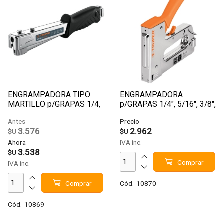
ENGRAMPADORA TIPO
ENGRAMPADORA
MARTILLO p/GRAPAS 1/4,
p/GRAPAS 1/4", 5/16", 3/8",
5/16 Y 3/8 TRUPER EM-50
9/16"-CLA5/8"
Antes
Precio
(500/5/16,500/1/2)
3.576
2.962
$U
$U
TRUPER ET-50
Ahora
IVA inc.
3.538
$U
Comprar
IVA inc.
Comprar
Cód.
10870
Cód.
10869