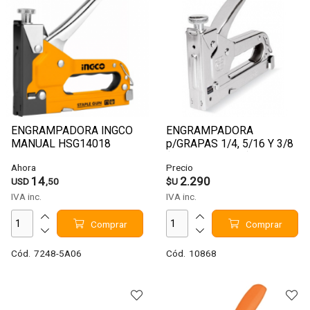
ENGRAMPADORA INGCO
ENGRAMPADORA
MANUAL HSG14018
p/GRAPAS 1/4, 5/16 Y 3/8
(INC 200uni 5/16) TRUPER
Ahora
Precio
ET-21
14
2.290
USD
,50
$U
IVA inc.
IVA inc.
Comprar
Comprar
Cód.
7248-5A06
Cód.
10868