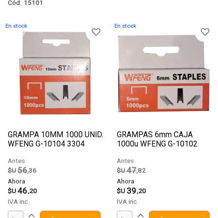
Cód.
15101
En stock
En stock
GRAMPA 10MM 1000 UNID.
GRAMPAS 6mm CAJA
WFENG G-10104 3304
1000u WFENG G-10102
3303
Antes
Antes
56
47
$U
,36
$U
,82
Ahora
Ahora
46
39
$U
,20
$U
,20
IVA inc.
IVA inc.