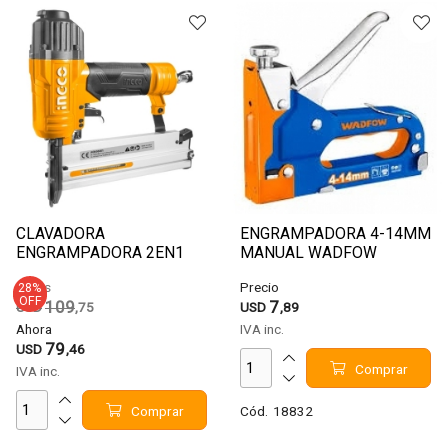
CLAVADORA
ENGRAMPADORA 4-14MM
ENGRAMPADORA 2EN1
MANUAL WADFOW
NEUMATICA INGCO
WGU3614
Antes
Precio
28
%
ACN50401
OFF
109
7
USD
,75
USD
,89
Ahora
IVA inc.
79
USD
,46
Comprar
IVA inc.
Comprar
Cód.
18832