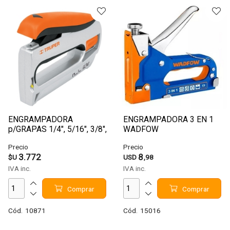
ENGRAMPADORA
ENGRAMPADORA 3 EN 1
p/GRAPAS 1/4", 5/16", 3/8",
WADFOW
1/2", 9/16"-CLAVO 5/8"
Precio
Precio
TRUPER ET-50X
3.772
8
$U
USD
,98
IVA inc.
IVA inc.
Comprar
Comprar
Cód.
10871
Cód.
15016